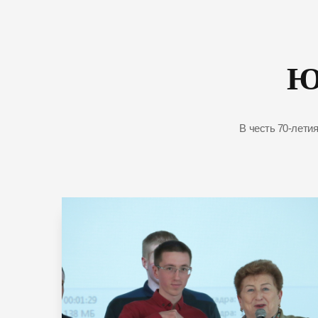
Ю
В честь 70-лети